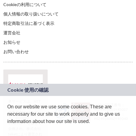
Cookieの利用について
個人情報の取り扱いについて
特定商取引法に基づく表示
運営会社
お知らせ
お問い合わせ
本サービスは、NTT
JASRAC許諾番号：
On our website we use some cookies. These are
ドコモグループの新
9024936001Y45037
規事業創出プログラ
necessary for our site to work properly and to give us
JASRAC許諾番号：
ム「docomo
9024936002Y45040
information about how our site is used.
STARTUP」を通じて
企画され、株式会社
teketにより運営され