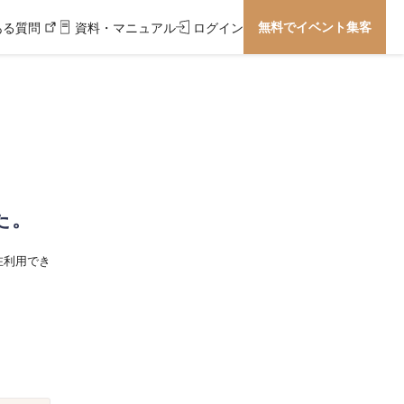
無料でイベント集客
ある質問
資料・マニュアル
ログイン
た。
在利用でき