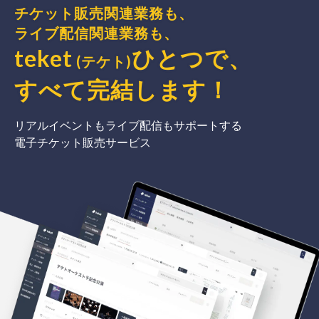
チケット販売関連業務も、
ライブ配信関連業務も、
teket
ひとつで、
(テケト)
すべて完結
します
！
リアルイベントもライブ配信もサポートする
電子チケット販売サービス