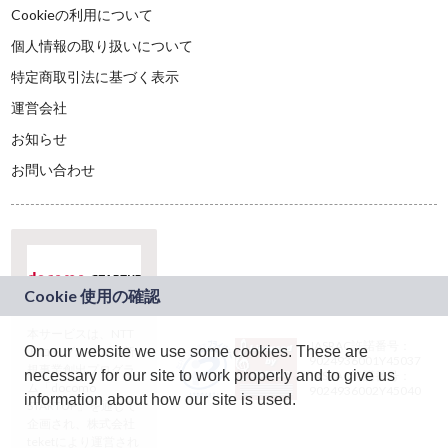
Cookieの利用について
個人情報の取り扱いについて
特定商取引法に基づく表示
運営会社
お知らせ
お問い合わせ
本サービスは、NTT
JASRAC許諾番号：
On our website we use some cookies. These are
ドコモグループの新
9024936001Y45037
規事業創出プログラ
necessary for our site to work properly and to give us
JASRAC許諾番号：
ム「docomo
9024936002Y45040
information about how our site is used.
STARTUP」を通じて
企画され、株式会社
teketにより運営され