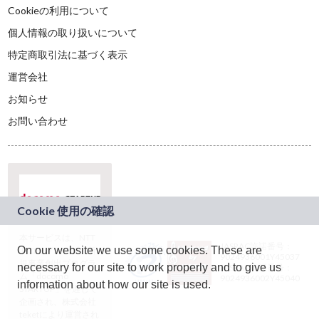
Cookieの利用について
個人情報の取り扱いについて
特定商取引法に基づく表示
運営会社
お知らせ
お問い合わせ
本サービスは、NTT
JASRAC許諾番号：
On our website we use some cookies. These are
ドコモグループの新
9024936001Y45037
規事業創出プログラ
necessary for our site to work properly and to give us
JASRAC許諾番号：
ム「docomo
9024936002Y45040
information about how our site is used.
STARTUP」を通じて
企画され、株式会社
teketにより運営され