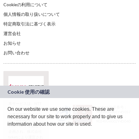
Cookieの利用について
個人情報の取り扱いについて
特定商取引法に基づく表示
運営会社
お知らせ
お問い合わせ
本サービスは、NTT
JASRAC許諾番号：
On our website we use some cookies. These are
ドコモグループの新
9024936001Y45037
規事業創出プログラ
necessary for our site to work properly and to give us
JASRAC許諾番号：
ム「docomo
9024936002Y45040
information about how our site is used.
STARTUP」を通じて
企画され、株式会社
teketにより運営され