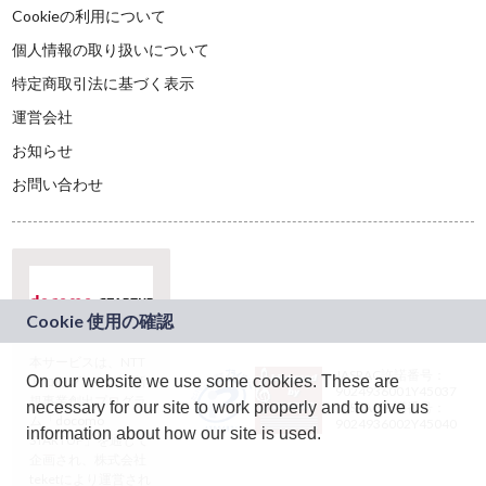
Cookieの利用について
個人情報の取り扱いについて
特定商取引法に基づく表示
運営会社
お知らせ
お問い合わせ
本サービスは、NTT
JASRAC許諾番号：
On our website we use some cookies. These are
ドコモグループの新
9024936001Y45037
規事業創出プログラ
necessary for our site to work properly and to give us
JASRAC許諾番号：
ム「docomo
9024936002Y45040
information about how our site is used.
STARTUP」を通じて
企画され、株式会社
teketにより運営され