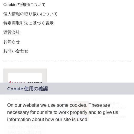
Cookieの利用について
個人情報の取り扱いについて
特定商取引法に基づく表示
運営会社
お知らせ
お問い合わせ
本サービスは、NTT
JASRAC許諾番号：
On our website we use some cookies. These are
ドコモグループの新
9024936001Y45037
規事業創出プログラ
necessary for our site to work properly and to give us
JASRAC許諾番号：
ム「docomo
9024936002Y45040
information about how our site is used.
STARTUP」を通じて
企画され、株式会社
teketにより運営され