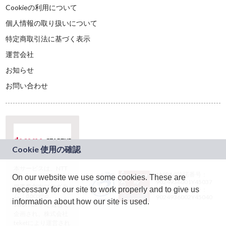
Cookieの利用について
個人情報の取り扱いについて
特定商取引法に基づく表示
運営会社
お知らせ
お問い合わせ
本サービスは、NTT
JASRAC許諾番号：
On our website we use some cookies. These are
ドコモグループの新
9024936001Y45037
規事業創出プログラ
necessary for our site to work properly and to give us
JASRAC許諾番号：
ム「docomo
9024936002Y45040
information about how our site is used.
STARTUP」を通じて
企画され、株式会社
teketにより運営され