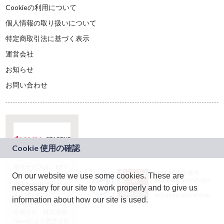
Cookieの利用について
個人情報の取り扱いについて
特定商取引法に基づく表示
運営会社
お知らせ
お問い合わせ
本サービスは、NTT
JASRAC許諾番号：
On our website we use some cookies. These are
ドコモグループの新
9024936001Y45037
規事業創出プログラ
necessary for our site to work properly and to give us
JASRAC許諾番号：
ム「docomo
9024936002Y45040
information about how our site is used.
STARTUP」を通じて
企画され、株式会社
teketにより運営され