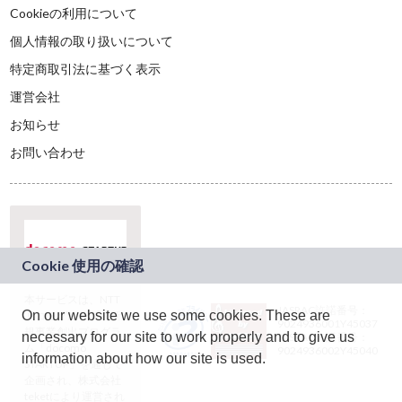
Cookieの利用について
個人情報の取り扱いについて
特定商取引法に基づく表示
運営会社
お知らせ
お問い合わせ
本サービスは、NTT
JASRAC許諾番号：
On our website we use some cookies. These are
ドコモグループの新
9024936001Y45037
規事業創出プログラ
necessary for our site to work properly and to give us
JASRAC許諾番号：
ム「docomo
9024936002Y45040
information about how our site is used.
STARTUP」を通じて
企画され、株式会社
teketにより運営され