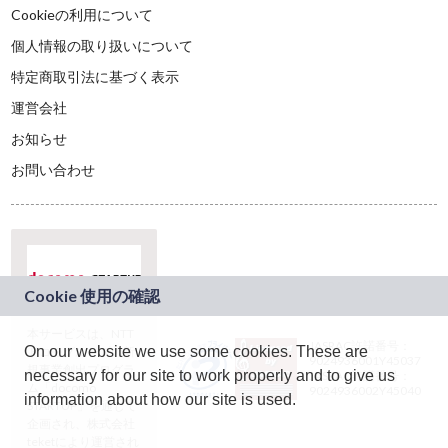
Cookieの利用について
個人情報の取り扱いについて
特定商取引法に基づく表示
運営会社
お知らせ
お問い合わせ
本サービスは、NTT
JASRAC許諾番号：
On our website we use some cookies. These are
ドコモグループの新
9024936001Y45037
規事業創出プログラ
necessary for our site to work properly and to give us
JASRAC許諾番号：
ム「docomo
9024936002Y45040
information about how our site is used.
STARTUP」を通じて
企画され、株式会社
teketにより運営され