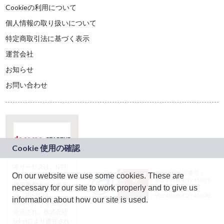
Cookieの利用について
個人情報の取り扱いについて
特定商取引法に基づく表示
運営会社
お知らせ
お問い合わせ
本サービスは、NTT
JASRAC許諾番号：
On our website we use some cookies. These are
ドコモグループの新
9024936001Y45037
規事業創出プログラ
necessary for our site to work properly and to give us
JASRAC許諾番号：
ム「docomo
9024936002Y45040
information about how our site is used.
STARTUP」を通じて
企画され、株式会社
teketにより運営され