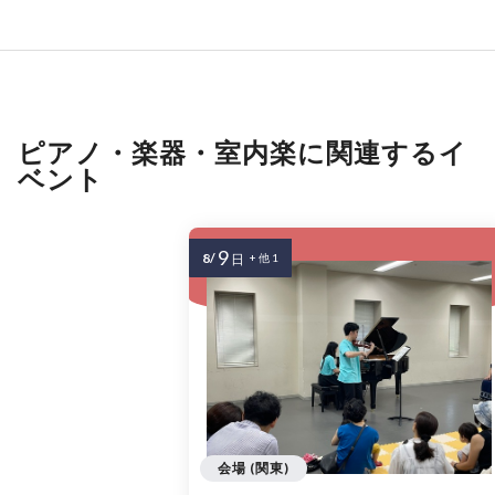
ピアノ・楽器・室内楽に関連するイ
ベント
9
8/
日
+ 他 1
会場 (関東)