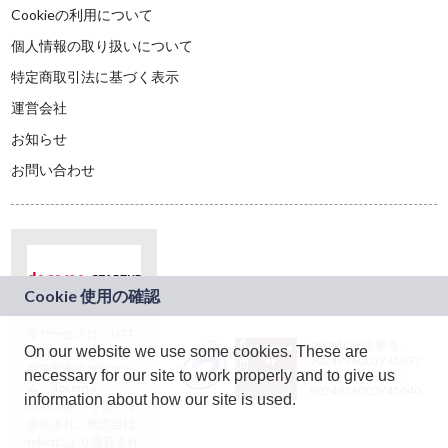
Cookieの利用について
個人情報の取り扱いについて
特定商取引法に基づく表示
運営会社
お知らせ
お問い合わせ
本サービスは、NTT
JASRAC許諾番号：
On our website we use some cookies. These are
ドコモグループの新
9024936001Y45037
規事業創出プログラ
necessary for our site to work properly and to give us
JASRAC許諾番号：
ム「docomo
9024936002Y45040
information about how our site is used.
STARTUP」を通じて
企画され、株式会社
teketにより運営され