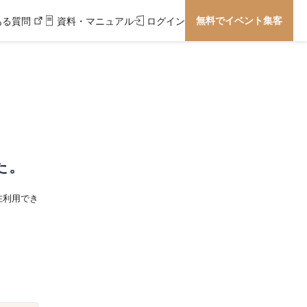
無料でイベント集客
ある質問
資料・マニュアル
ログイン
た。
在利用でき