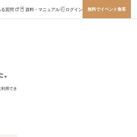
無料でイベント集客
ある質問
資料・マニュアル
ログイン
た。
在利用でき