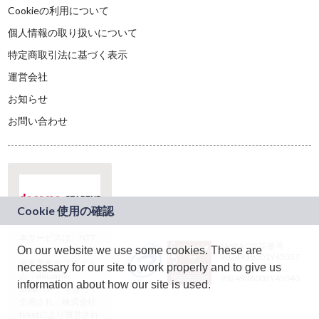
Cookieの利用について
個人情報の取り扱いについて
特定商取引法に基づく表示
運営会社
お知らせ
お問い合わせ
本サービスは、NTT
JASRAC許諾番号：
On our website we use some cookies. These are
ドコモグループの新
9024936001Y45037
規事業創出プログラ
necessary for our site to work properly and to give us
JASRAC許諾番号：
ム「docomo
9024936002Y45040
information about how our site is used.
STARTUP」を通じて
企画され、株式会社
teketにより運営され