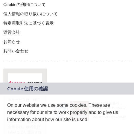
Cookieの利用について
個人情報の取り扱いについて
特定商取引法に基づく表示
運営会社
お知らせ
お問い合わせ
本サービスは、NTT
JASRAC許諾番号：
On our website we use some cookies. These are
ドコモグループの新
9024936001Y45037
規事業創出プログラ
necessary for our site to work properly and to give us
JASRAC許諾番号：
ム「docomo
9024936002Y45040
information about how our site is used.
STARTUP」を通じて
企画され、株式会社
teketにより運営され