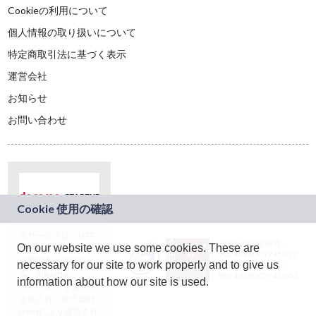
Cookieの利用について
個人情報の取り扱いについて
特定商取引法に基づく表示
運営会社
お知らせ
お問い合わせ
本サービスは、NTT
JASRAC許諾番号：
On our website we use some cookies. These are
ドコモグループの新
9024936001Y45037
規事業創出プログラ
necessary for our site to work properly and to give us
JASRAC許諾番号：
ム「docomo
9024936002Y45040
information about how our site is used.
STARTUP」を通じて
企画され、株式会社
teketにより運営され