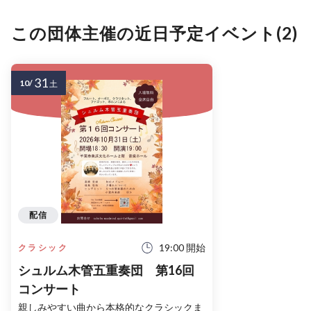
この団体主催の近日予定イベント(2)
31
10/
土
配信
19:00 開始
クラシック
シュルム木管五重奏団 第16回
コンサート
親しみやすい曲から本格的なクラシックま