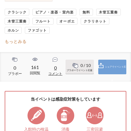
クラシック
ピアノ・楽器・室内楽
無料
木管五重奏
木管三重奏
フルート
オーボエ
クラリネット
ホルン
ファゴット
もっとみる
0
/ 10
161
0
0
シェアでイベント応
ブラボーでイベント応援
回閲覧
ブラボー
コメント
援
当イベントは感染症対策をしています
入館時の検温
消毒
三密回避