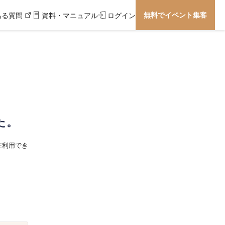
無料でイベント集客
ある質問
資料・マニュアル
ログイン
た。
在利用でき