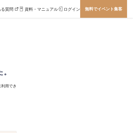
無料でイベント集客
ある質問
資料・マニュアル
ログイン
た。
在利用でき