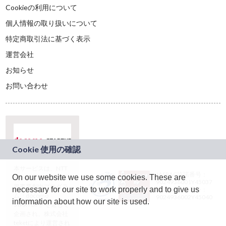
Cookieの利用について
個人情報の取り扱いについて
特定商取引法に基づく表示
運営会社
お知らせ
お問い合わせ
本サービスは、NTT
JASRAC許諾番号：
On our website we use some cookies. These are
ドコモグループの新
9024936001Y45037
規事業創出プログラ
necessary for our site to work properly and to give us
JASRAC許諾番号：
ム「docomo
9024936002Y45040
information about how our site is used.
STARTUP」を通じて
企画され、株式会社
teketにより運営され