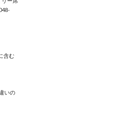
ミリー席
8-
に含む
違いの