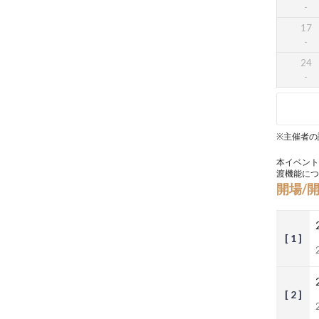
17
24
※主催者の
本イベント
渡機能につ
開場/
[ 1 ]
[ 2 ]