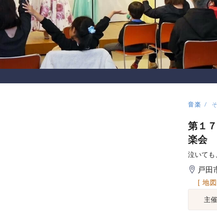
音楽
第１７
楽会
泣いても
戸田
[ 地
主