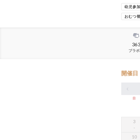
幼児参
おむつ
36
ブラボ
開催日
日
3
10