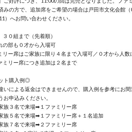
】ご好評につき、11:00の回は完売となりました。ファ
済みの方で、追加席をご希望の場合は戸田市文化会館（04
1311）へお問い合わせください。
、３０組まで（先着順）
れの部も０才から入場可
ミリー席はご家族に限り４名まで入場可／０才から人数
ァミリー席につき追加は２名まで
ット購入例◎
違いによる返金はできませんので、購入例を参考にお間
うお申込みください。
家族３名で来場➡１ファミリー席
家族５名で来場➡１ファミリー席＋１名追加
家族７名で来場➡２ファミリー席