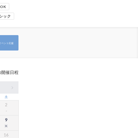
OK
シック
イベント応援
の開催日程
土
2
9
16