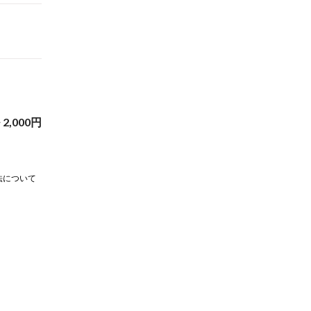
~
2,000
円
法について