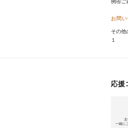
例④ご
お問い
その他
１
応援
主
一緒に