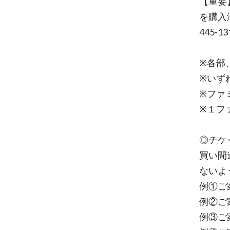
【重要
を購入
445-
※各部
※いず
※ファ
※１フ
◎チケ
買い間
ないよ
例①ご
例②ご
例③ご