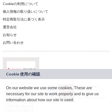
Cookieの利用について
個人情報の取り扱いについて
特定商取引法に基づく表示
運営会社
お知らせ
お問い合わせ
本サービスは、NTT
JASRAC許諾番号：
On our website we use some cookies. These are
ドコモグループの新
9024936001Y45037
規事業創出プログラ
necessary for our site to work properly and to give us
JASRAC許諾番号：
ム「docomo
9024936002Y45040
information about how our site is used.
STARTUP」を通じて
企画され、株式会社
teketにより運営され