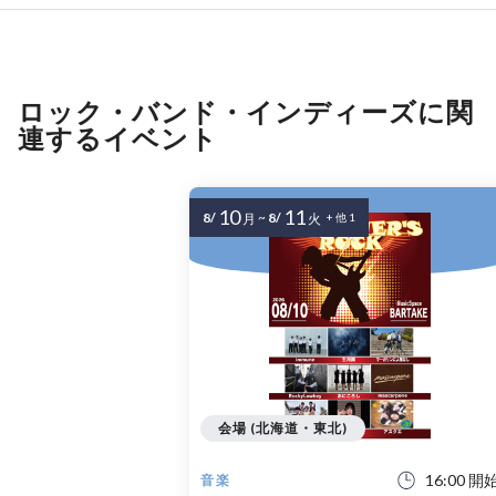
ロック・バンド・インディーズに関
連するイベント
10
11
8/
~
8/
月
火
+ 他 1
会場 (北海道・東北)
16:00 開
音楽