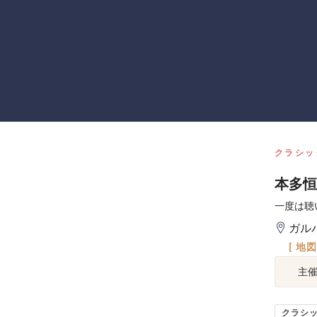
クラシッ
本多恒
一度は聴
ガル
[ 地
主
クラシ