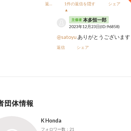
返信
1件の返信を隠す
シェア
▲
本多恒一郎
主催者
2023年12月23日
(ID:96858)
@satoyu
ありがとうございます
返信
シェア
者団体情報
K Honda
フォロワー数：21