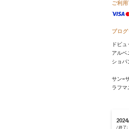
ご利用
プログ
ドビュ
アル
ショパ
幻
サン
ラフマ
2024
終了: 