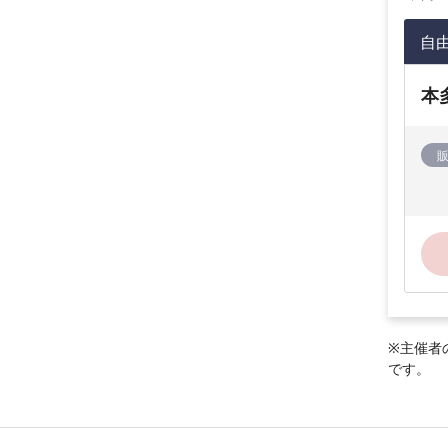
自
本
※主催者
です。