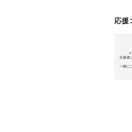
応援
イ
主催者
一緒に