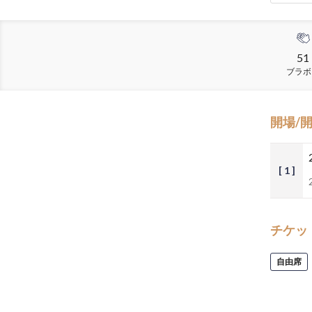
51
ブラボ
開場/
[ 1 ]
チケッ
自由席