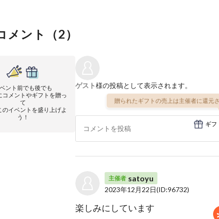
コメント（
2
）
ゲスト
様の投稿として表示されます。
ベント前でも後でも
にコメントやギフトを贈っ
贈られたギフトの売上は主催者に還元さ
て
このイベントを盛り上げよ
う！
ギフ
satoyu
主催者
2023年12月22日
(ID:96732)
楽しみにしています