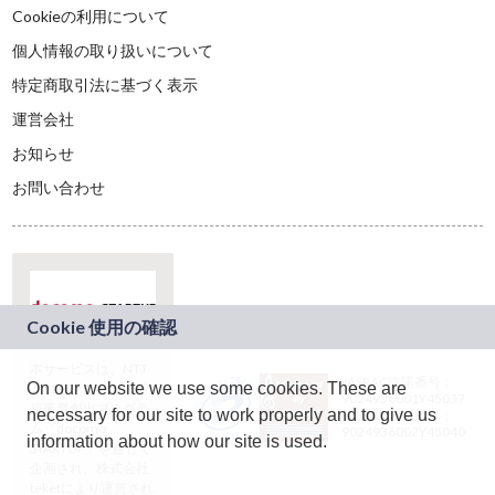
Cookieの利用について
個人情報の取り扱いについて
特定商取引法に基づく表示
運営会社
お知らせ
お問い合わせ
本サービスは、NTT
JASRAC許諾番号：
On our website we use some cookies. These are
ドコモグループの新
9024936001Y45037
規事業創出プログラ
necessary for our site to work properly and to give us
JASRAC許諾番号：
ム「docomo
9024936002Y45040
information about how our site is used.
STARTUP」を通じて
企画され、株式会社
teketにより運営され