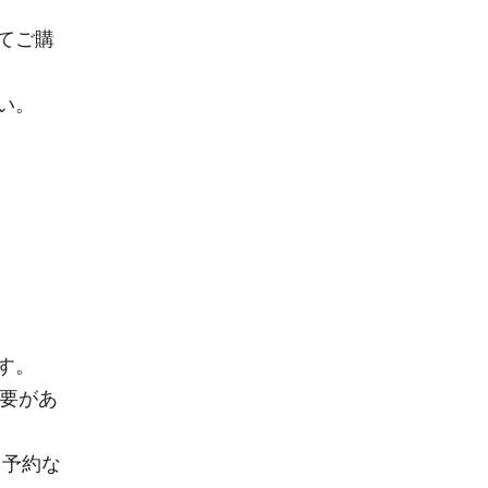
てご購
い。
す。
必要があ
。予約な