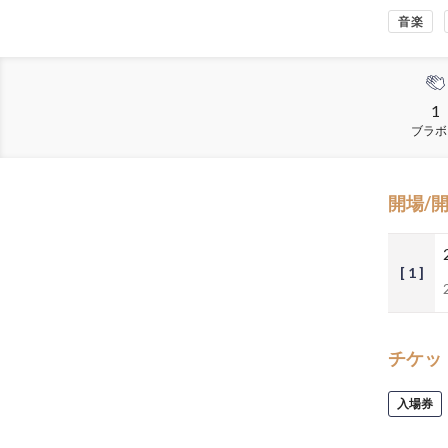
音楽
1
ブラボ
開場/
[ 1 ]
チケッ
入場券