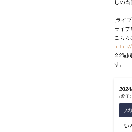
しの当
[ライ
ライブ
こちら
https:/
※2週
す。
2024
終了: 
入
い