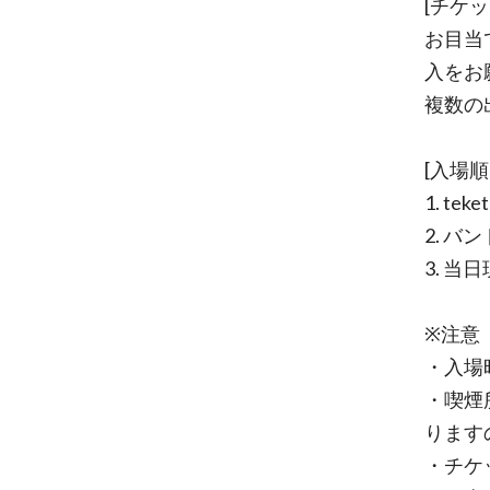
[チケ
お目当
入をお
複数の
[入場順
1. te
2. バ
3. 当
※注意
・入場
・喫煙
ります
・チケ