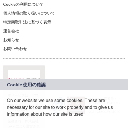
Cookieの利用について
個人情報の取り扱いについて
特定商取引法に基づく表示
運営会社
お知らせ
お問い合わせ
本サービスは、NTT
JASRAC許諾番号：
On our website we use some cookies. These are
ドコモグループの新
9024936001Y45037
規事業創出プログラ
necessary for our site to work properly and to give us
JASRAC許諾番号：
ム「docomo
9024936002Y45040
information about how our site is used.
STARTUP」を通じて
企画され、株式会社
teketにより運営され