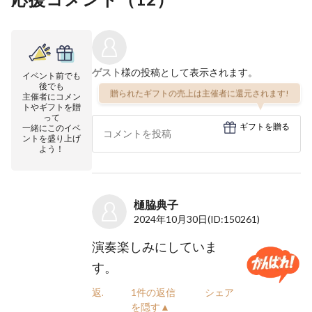
ゲスト
様の投稿として表示されます。
イベント前でも
後でも
贈られたギフトの売上は主催者に還元されます!
主催者にコメン
トやギフトを贈
って
ギフトを贈る
一緒にこのイベ
ントを盛り上げ
よう！
樋脇典子
2024年10月30日
(ID:150261)
演奏楽しみにしていま
す。
返信
1件の返信
シェア
を隠す▲