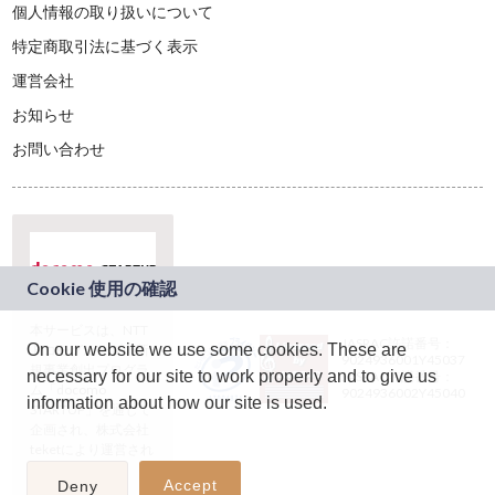
個人情報の取り扱いについて
特定商取引法に基づく表示
運営会社
お知らせ
お問い合わせ
本サービスは、NTT
JASRAC許諾番号：
On our website we use some cookies. These are
ドコモグループの新
9024936001Y45037
規事業創出プログラ
necessary for our site to work properly and to give us
JASRAC許諾番号：
ム「docomo
9024936002Y45040
information about how our site is used.
STARTUP」を通じて
企画され、株式会社
teketにより運営され
ています。
Accept
Deny