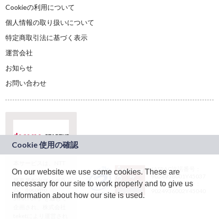
Cookieの利用について
個人情報の取り扱いについて
特定商取引法に基づく表示
運営会社
お知らせ
お問い合わせ
本サービスは、NTT
JASRAC許諾番号：
On our website we use some cookies. These are
ドコモグループの新
9024936001Y45037
規事業創出プログラ
necessary for our site to work properly and to give us
JASRAC許諾番号：
ム「docomo
9024936002Y45040
information about how our site is used.
STARTUP」を通じて
企画され、株式会社
teketにより運営され