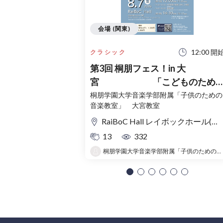
会場 (関東)
12:00 開
クラシック
第3回 桐朋フェス！in 大
宮 「こどものため
コンサート」〜出かけよう！音
桐朋学園大学音楽学部附属「子供のための
音楽教室」 大宮教室
の旅〜
RaiBoC Hall レイボックホール(市民会館おおみや) 5F リハーサルルーム・レクリエーションルーム
13
332
桐朋学園大学音楽学部附属「子供のための音楽教室 」大宮教室