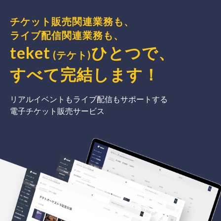
チケット販売関連業務も、
ライブ配信関連業務も、
teket
ひとつで、
(テケト)
すべて完結
します
！
リアルイベントもライブ配信もサポートする
電子チケット販売サービス