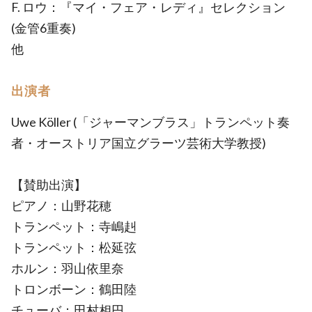
F. ロウ：『マイ・フェア・レディ』セレクション
(金管6重奏)
他
出演者
Uwe Köller (「ジャーマンブラス」トランペット奏
者・オーストリア国立グラーツ芸術大学教授)
【賛助出演】
ピアノ：山野花穂
トランペット：寺嶋赳
トランペット：松延弦
ホルン：羽山依里奈
トロンボーン：鶴田陸
チューバ：田村相円