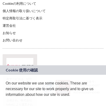
Cookieの利用について
個人情報の取り扱いについて
特定商取引法に基づく表示
運営会社
お知らせ
お問い合わせ
本サービスは、NTT
JASRAC許諾番号：
On our website we use some cookies. These are
ドコモグループの新
9024936001Y45037
規事業創出プログラ
necessary for our site to work properly and to give us
JASRAC許諾番号：
ム「docomo
9024936002Y45040
information about how our site is used.
STARTUP」を通じて
企画され、株式会社
teketにより運営され