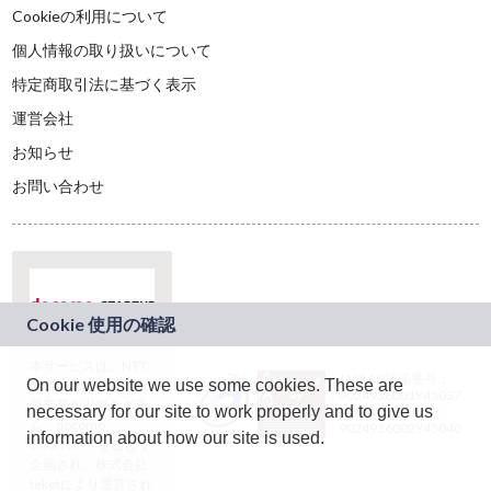
Cookieの利用について
個人情報の取り扱いについて
特定商取引法に基づく表示
運営会社
お知らせ
お問い合わせ
本サービスは、NTT
JASRAC許諾番号：
On our website we use some cookies. These are
ドコモグループの新
9024936001Y45037
規事業創出プログラ
necessary for our site to work properly and to give us
JASRAC許諾番号：
ム「docomo
9024936002Y45040
information about how our site is used.
STARTUP」を通じて
企画され、株式会社
teketにより運営され