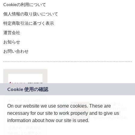
Cookieの利用について
個人情報の取り扱いについて
特定商取引法に基づく表示
運営会社
お知らせ
お問い合わせ
本サービスは、NTT
JASRAC許諾番号：
On our website we use some cookies. These are
ドコモグループの新
9024936001Y45037
規事業創出プログラ
necessary for our site to work properly and to give us
JASRAC許諾番号：
ム「docomo
9024936002Y45040
information about how our site is used.
STARTUP」を通じて
企画され、株式会社
teketにより運営され