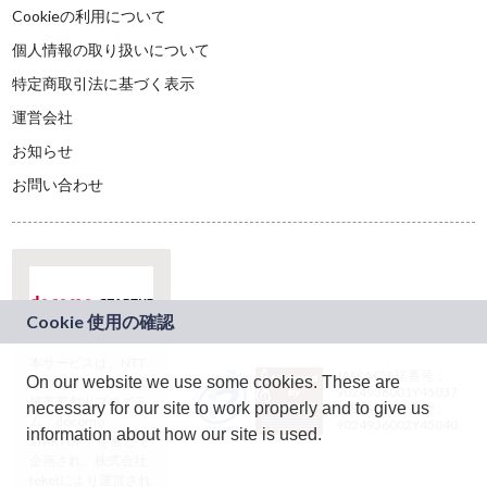
Cookieの利用について
個人情報の取り扱いについて
特定商取引法に基づく表示
運営会社
お知らせ
お問い合わせ
本サービスは、NTT
JASRAC許諾番号：
On our website we use some cookies. These are
ドコモグループの新
9024936001Y45037
規事業創出プログラ
necessary for our site to work properly and to give us
JASRAC許諾番号：
ム「docomo
9024936002Y45040
information about how our site is used.
STARTUP」を通じて
企画され、株式会社
teketにより運営され