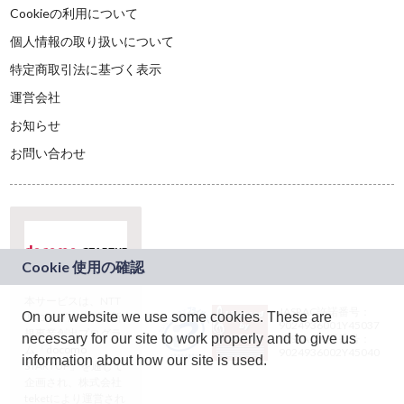
Cookieの利用について
個人情報の取り扱いについて
特定商取引法に基づく表示
運営会社
お知らせ
お問い合わせ
本サービスは、NTT
JASRAC許諾番号：
On our website we use some cookies. These are
ドコモグループの新
9024936001Y45037
規事業創出プログラ
necessary for our site to work properly and to give us
JASRAC許諾番号：
ム「docomo
9024936002Y45040
information about how our site is used.
STARTUP」を通じて
企画され、株式会社
teketにより運営され