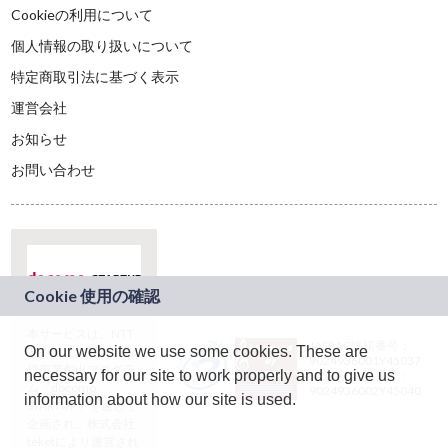
Cookieの利用について
個人情報の取り扱いについて
特定商取引法に基づく表示
運営会社
お知らせ
お問い合わせ
本サービスは、NTT
JASRAC許諾番号：
On our website we use some cookies. These are
ドコモグループの新
9024936001Y45037
規事業創出プログラ
necessary for our site to work properly and to give us
JASRAC許諾番号：
ム「docomo
9024936002Y45040
information about how our site is used.
STARTUP」を通じて
企画され、株式会社
teketにより運営され