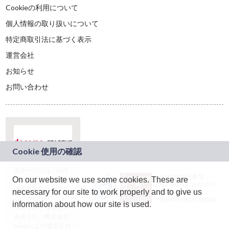
Cookieの利用について
個人情報の取り扱いについて
特定商取引法に基づく表示
運営会社
お知らせ
お問い合わせ
本サービスは、NTT
JASRAC許諾番号：
On our website we use some cookies. These are
ドコモグループの新
9024936001Y45037
規事業創出プログラ
necessary for our site to work properly and to give us
JASRAC許諾番号：
ム「docomo
9024936002Y45040
information about how our site is used.
STARTUP」を通じて
企画され、株式会社
teketにより運営され