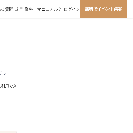
無料でイベント集客
ある質問
資料・マニュアル
ログイン
た。
在利用でき