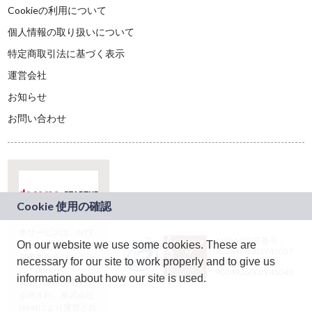
Cookieの利用について
個人情報の取り扱いについて
特定商取引法に基づく表示
運営会社
お知らせ
お問い合わせ
本サービスは、NTT
JASRAC許諾番号：
On our website we use some cookies. These are
ドコモグループの新
9024936001Y45037
規事業創出プログラ
necessary for our site to work properly and to give us
JASRAC許諾番号：
ム「docomo
9024936002Y45040
information about how our site is used.
STARTUP」を通じて
企画され、株式会社
teketにより運営され