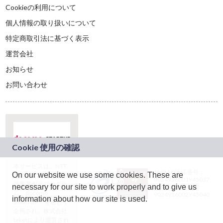
Cookieの利用について
個人情報の取り扱いについて
特定商取引法に基づく表示
運営会社
お知らせ
お問い合わせ
本サービスは、NTT
JASRAC許諾番号：
On our website we use some cookies. These are
ドコモグループの新
9024936001Y45037
規事業創出プログラ
necessary for our site to work properly and to give us
JASRAC許諾番号：
ム「docomo
9024936002Y45040
information about how our site is used.
STARTUP」を通じて
企画され、株式会社
teketにより運営され