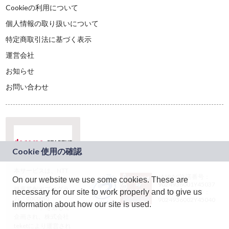
Cookieの利用について
個人情報の取り扱いについて
特定商取引法に基づく表示
運営会社
お知らせ
お問い合わせ
本サービスは、NTT
JASRAC許諾番号：
On our website we use some cookies. These are
ドコモグループの新
9024936001Y45037
規事業創出プログラ
necessary for our site to work properly and to give us
JASRAC許諾番号：
ム「docomo
9024936002Y45040
information about how our site is used.
STARTUP」を通じて
企画され、株式会社
teketにより運営され