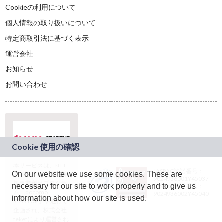
Cookieの利用について
個人情報の取り扱いについて
特定商取引法に基づく表示
運営会社
お知らせ
お問い合わせ
本サービスは、NTT
JASRAC許諾番号：
On our website we use some cookies. These are
ドコモグループの新
9024936001Y45037
規事業創出プログラ
necessary for our site to work properly and to give us
JASRAC許諾番号：
ム「docomo
9024936002Y45040
information about how our site is used.
STARTUP」を通じて
企画され、株式会社
teketにより運営され