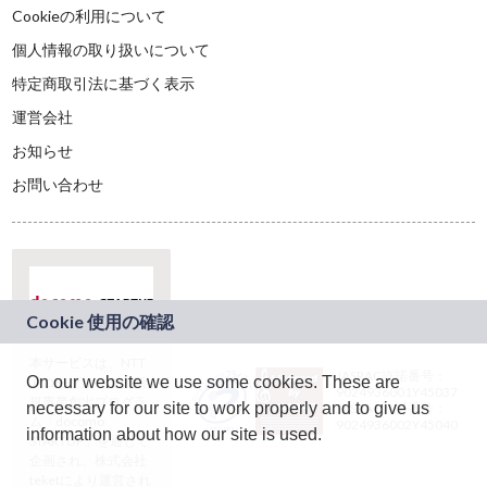
Cookieの利用について
個人情報の取り扱いについて
特定商取引法に基づく表示
運営会社
お知らせ
お問い合わせ
本サービスは、NTT
JASRAC許諾番号：
On our website we use some cookies. These are
ドコモグループの新
9024936001Y45037
規事業創出プログラ
necessary for our site to work properly and to give us
JASRAC許諾番号：
ム「docomo
9024936002Y45040
information about how our site is used.
STARTUP」を通じて
企画され、株式会社
teketにより運営され