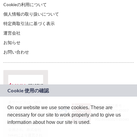
Cookieの利用について
個人情報の取り扱いについて
特定商取引法に基づく表示
運営会社
お知らせ
お問い合わせ
本サービスは、NTT
JASRAC許諾番号：
On our website we use some cookies. These are
ドコモグループの新
9024936001Y45037
規事業創出プログラ
necessary for our site to work properly and to give us
JASRAC許諾番号：
ム「docomo
9024936002Y45040
information about how our site is used.
STARTUP」を通じて
企画され、株式会社
teketにより運営され