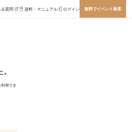
無料でイベント集客
ある質問
資料・マニュアル
ログイン
た。
在利用でき