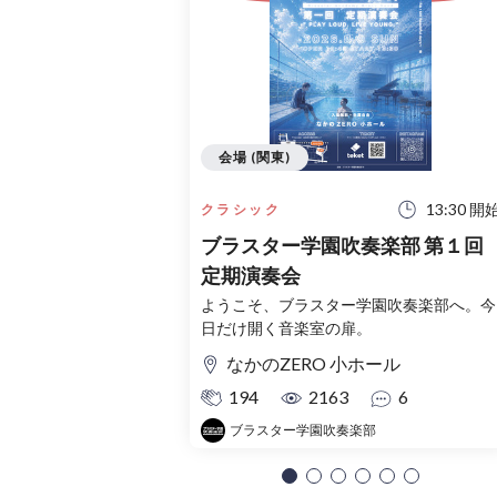
会場 (関東)
13:30 開
クラシック
ブラスター学園吹奏楽部 第１回
定期演奏会
ようこそ、ブラスター学園吹奏楽部へ。今
日だけ開く音楽室の扉。
なかのZERO 小ホール
194
2163
6
ブラスター学園吹奏楽部